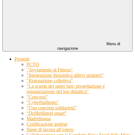
Menu di
navigazione
Progetti
PCTO
"Avviamento al Fitness"
"Integrazione linguistica allievi stranieri"
"Ristorazione collettiva"
"La scuola del saper fare: progettazione e
organizzazione del bar didattico"
"Concorsi"
"Cyberbullismo"
“Una concreta solidarietà”
“Defibrillatori smart”
Madrelingua
Certificazione inglese
Stage di lavoro all’estero
Collaborazione con la Condotta Slow Food della Mera