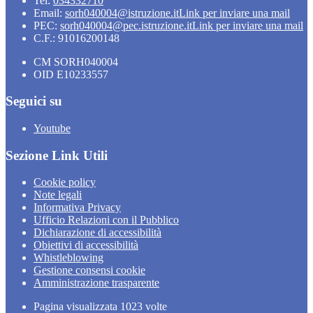
Tel:
034332710
Email:
sorh040004@istruzione.it
Link per inviare una mail
PEC:
sorh040004@pec.istruzione.it
Link per inviare una mail
C.F.: 91016200148
CM SORH040004
OID E10233557
Seguici su
Youtube
Sezione Link Utili
Cookie policy
Note legali
Informativa Privacy
Ufficio Relazioni con il Pubblico
Dichiarazione di accessibilità
Obiettivi di accessibilità
Whistleblowing
Gestione consensi cookie
Amministrazione trasparente
Pagina visualizzata
1023
volte