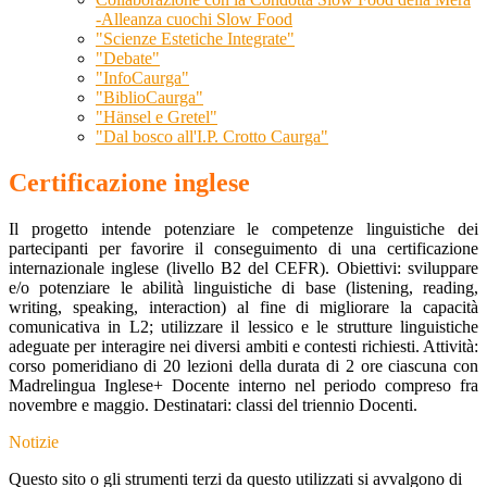
-Alleanza cuochi Slow Food
"Scienze Estetiche Integrate"
"Debate"
"InfoCaurga"
"BiblioCaurga"
"Hänsel e Gretel"
"Dal bosco all'I.P. Crotto Caurga"
Certificazione inglese
Il progetto intende potenziare le competenze linguistiche dei
partecipanti per favorire il conseguimento di una certificazione
internazionale inglese (livello B2 del CEFR). Obiettivi: sviluppare
e/o potenziare le abilità linguistiche di base (listening, reading,
writing, speaking, interaction) al fine di migliorare la capacità
comunicativa in L2; utilizzare il lessico e le strutture linguistiche
adeguate per interagire nei diversi ambiti e contesti richiesti. Attività:
corso pomeridiano di 20 lezioni della durata di 2 ore ciascuna con
Madrelingua Inglese+ Docente interno nel periodo compreso fra
novembre e maggio. Destinatari: classi del triennio Docenti.
Notizie
Questo sito o gli strumenti terzi da questo utilizzati si avvalgono di