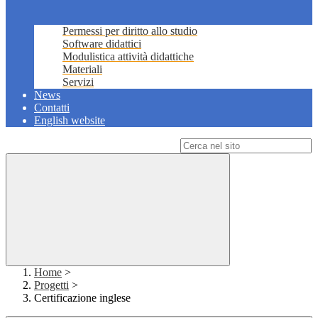
Permessi per diritto allo studio
Software didattici
Modulistica attività didattiche
Materiali
Servizi
News
Contatti
English website
Campo di ricerca per le pagine del sito
Home
>
Progetti
>
Certificazione inglese